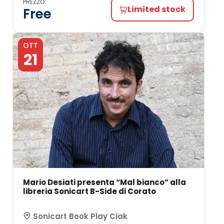
PREZZO:
Limited stock
Free
OTT
21
Mario Desiati presenta “Mal bianco” alla
libreria Sonicart B-Side di Corato
Sonicart Book Play Ciak