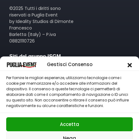
©2025 Tutti i diritti sono
riservati a Puglia Event
by Ideality Studios di Dimonte
Francesco
Barletta (Italy) – P.iva
08821110726
Siti del gruppo ISGM
Gestisci Consenso
www.idealitystudios.com
www.isgm.it
Per fornire le migliori esperienze, utilizziamo tecnologie come i
www.pugliasportchannel.it
cookie per memorizzare e/o accedere alle informazioni del
www.radioeterea.it
dispositivo. Il consenso a queste tecnologie ci permetterà di
elaborare dati come il comportamento di navigazione o ID unici
su questo sito. Non acconsentire o ritirare il consenso può influire
Contatti
negativamente su alcune caratteristiche e funzioni.
+39 347 8052689
info@idealitystudios.com
Accetta
eventi.puglia
Inserisci il tuo evento
Nega