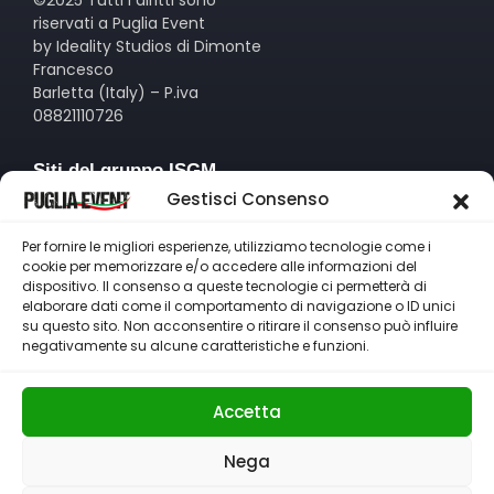
riservati a Puglia Event
by Ideality Studios di Dimonte
Francesco
Barletta (Italy) – P.iva
08821110726
Siti del gruppo ISGM
Gestisci Consenso
www.idealitystudios.com
www.isgm.it
Per fornire le migliori esperienze, utilizziamo tecnologie come i
www.pugliasportchannel.it
cookie per memorizzare e/o accedere alle informazioni del
www.radioeterea.it
dispositivo. Il consenso a queste tecnologie ci permetterà di
elaborare dati come il comportamento di navigazione o ID unici
su questo sito. Non acconsentire o ritirare il consenso può influire
Contatti
negativamente su alcune caratteristiche e funzioni.
+39 347 8052689
info@idealitystudios.com
Accetta
eventi.puglia
Inserisci il tuo evento
Nega