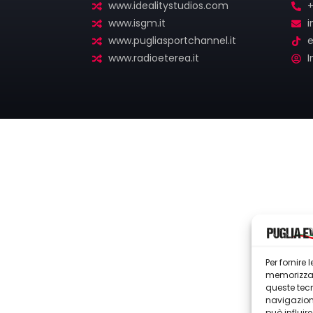
www.idealitystudios.com
+
www.isgm.it
i
www.pugliasportchannel.it
e
www.radioeterea.it
I
Per fornire
memorizzare
queste tec
navigazione
può influir