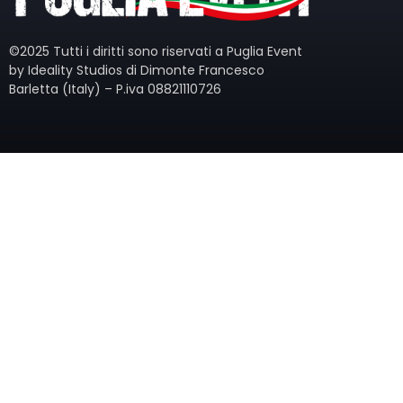
©2025 Tutti i diritti sono riservati a Puglia Event
by Ideality Studios di Dimonte Francesco
Barletta (Italy) – P.iva 08821110726