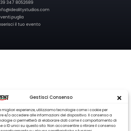
39 347 8052689
nfo@idealitystudios.com
venti.puglia
nserisci il tuo evento
Gestisci Consenso
 le migliori esperienze, utilizziamo tecnologie come i cookie per
 e/o accedere alle informazioni del dispositivo. Il consenso a
nologie ci permetterà di elaborare dati come il comportamento di
 o ID unici su questo sito. Non acconsentire o ritirare il consenso
e negativamente su alcune caratteristiche e funzioni.