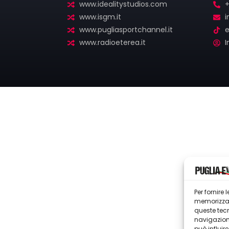
www.idealitystudios.com
+
www.isgm.it
i
www.pugliasportchannel.it
e
www.radioeterea.it
I
Per fornire
memorizzare
queste tec
navigazione
può influir