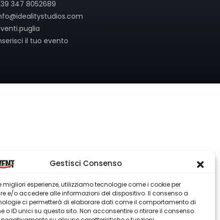
39 347 8052689
nfo@idealitystudios.com
venti.puglia
nserisci il tuo evento
Gestisci Consenso
 le migliori esperienze, utilizziamo tecnologie come i cookie per
 e/o accedere alle informazioni del dispositivo. Il consenso a
nologie ci permetterà di elaborare dati come il comportamento di
 o ID unici su questo sito. Non acconsentire o ritirare il consenso
e negativamente su alcune caratteristiche e funzioni.