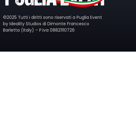
©2025 Tutti i diritti sono riservati a Puglia Event
by Ideality Studios di Dimonte Francesco
Barletta (Italy) – P.iva 08821110726