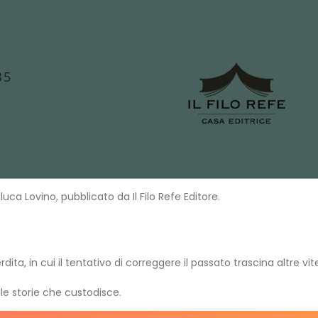
ca Lovino, pubblicato da Il Filo Refe Editore.
ta, in cui il tentativo di correggere il passato trascina altre vi
lle storie che custodisce.