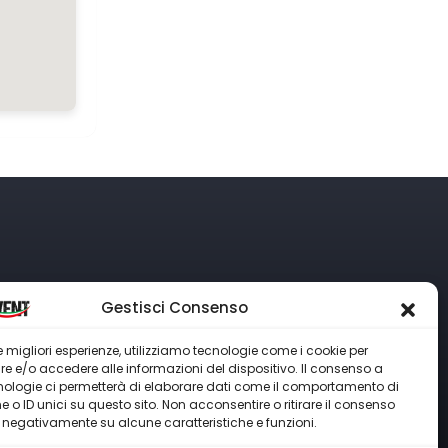
Gestisci Consenso
 le migliori esperienze, utilizziamo tecnologie come i cookie per
tatti
 e/o accedere alle informazioni del dispositivo. Il consenso a
nologie ci permetterà di elaborare dati come il comportamento di
39 347 8052689
 o ID unici su questo sito. Non acconsentire o ritirare il consenso
nfo@idealitystudios.com
e negativamente su alcune caratteristiche e funzioni.
venti.puglia