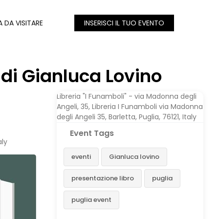
A DA VISITARE
INSERISCI IL TUO EVENTO
 di Gianluca Lovino
Libreria "I Funamboli" - via Madonna degli
Angeli, 35, Libreria I Funamboli via Madonna
degli Angeli 35, Barletta, Puglia, 76121, Italy
Event Tags
aly
eventi
Gianluca lovino
presentazione libro
puglia
puglia event