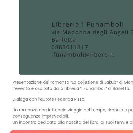
Presentazione del romanzo “La collezione di Jakub” di Gianlu
L’evento è ospitato dalla Libreria “I Funamboli” di Barletta.
Dialoga con l’autore Federica Rizzo.
Un romanzo che intreccia viaggio nel tempo, rimorso e perdi
conseguenze imprevedibili.
Un incontro dedicato alla nascita del libro, ai suoi temi e a