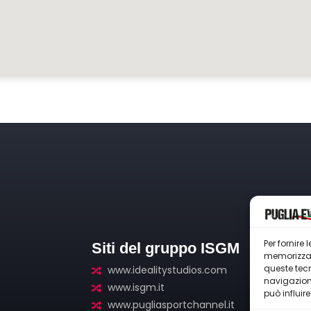
Per fornire
Siti del gruppo ISGM
Con
memorizzare
queste tec
www.idealitystudios.com
+
navigazione
www.isgm.it
i
può influir
www.pugliasportchannel.it
e